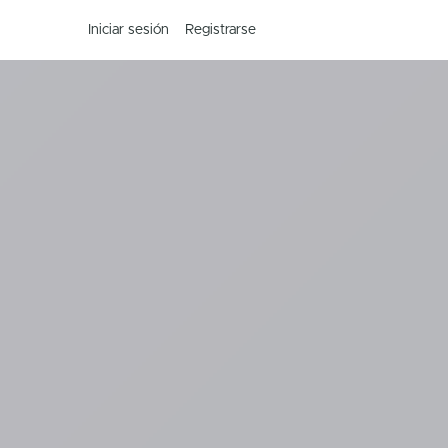
Iniciar sesión
Registrarse