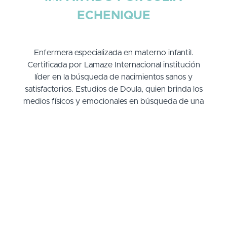
ECHENIQUE
Enfermera especializada en materno infantil.
Certificada por Lamaze Internacional institución
líder en la búsqueda de nacimientos sanos y
satisfactorios. Estudios de Doula, quien brinda los
medios físicos y emocionales en búsqueda de una
experiencia extraordinaria de nacimiento
Julia es una mujer comprometida en brindar sostén
en todo momento, convencida que el nacimiento
es la experiencia más profunda y extraordinaria.
¿Qué incluye?